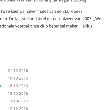
e ook twee keer een schorsing uit wegens doping.
twee keer de halve finales van een Europees
den. De laatste landstitel dateert alweer van 2007. ,,We
tionale voetbal onze club beter zal maken'', aldus
21-10-2016
19-10-2016
n
18-10-2016
13-10-2016
13-10-2016
12-10-2016