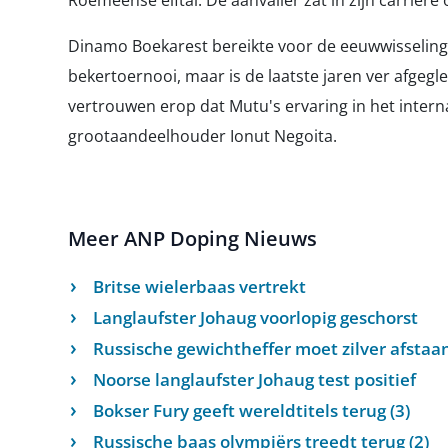
Roemeense elftal. De aanvaller zat in zijn carrièr
Dinamo Boekarest bereikte voor de eeuwwisseling 
bekertoernooi, maar is de laatste jaren ver afgegle
vertrouwen erop dat Mutu's ervaring in het interna
grootaandeelhouder Ionut Negoita.
Meer ANP Doping Nieuws
Britse wielerbaas vertrekt
Langlaufster Johaug voorlopig geschorst
Russische gewichtheffer moet zilver afstaa
Noorse langlaufster Johaug test positief
Bokser Fury geeft wereldtitels terug (3)
Russische baas olympiërs treedt terug (2)