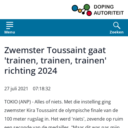
Overslaan en naar de inhoud gaan
Menu
Zoeken
Zwemster Toussaint gaat
'trainen, trainen, trainen'
richting 2024
27 juli 2021 07:18:32
TOKIO (ANP) - Alles of niets. Met die instelling ging
zwemster Kira Toussaint de olympische finale van de
100 meter rugslag in. Het werd 'niets', zevende op ruim
een seconde van de medailles. "Maar dit was pas mijn