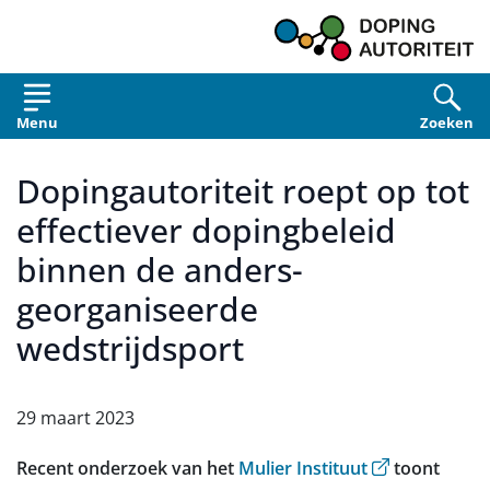
Overslaan en naar de inhoud gaan
Menu
Zoeken
Dopingautoriteit roept op tot
effectiever dopingbeleid
binnen de anders-
georganiseerde
wedstrijdsport
29 maart 2023
(opent externe
Recent onderzoek van het
Mulier Instituut
toont