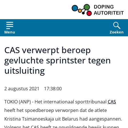
Overslaan en naar de inhoud gaan
Menu
Zoeken
CAS verwerpt beroep
gevluchte sprintster tegen
uitsluiting
2 augustus 2021 17:38:00
TOKIO (ANP) - Het internationaal sporttribunaal
CAS
heeft het spoedberoep verworpen dat de atlete
Kristina Tsimanoeskaja uit Belarus had aangespannen.
Volgens het CAS heeft ze onvoldoende bewijs kunnen