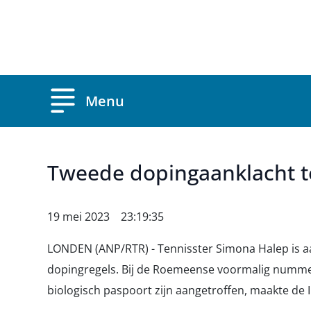
Overslaan en naar de inhoud gaan
Menu
Tweede dopingaanklacht t
19 mei 2023 23:19:35
LONDEN (ANP/RTR) - Tennisster Simona Halep is a
dopingregels. Bij de Roemeense voormalig numme
biologisch paspoort zijn aangetroffen, maakte de I