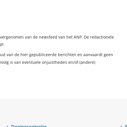
t overgenomen van de newsfeed van het ANP. De redactionele
NP.
houd van de hier gepubliceerde berichten en aanvaardt geen
evolg is van eventuele onjuistheden en/of (andere)
Dopingcontroles