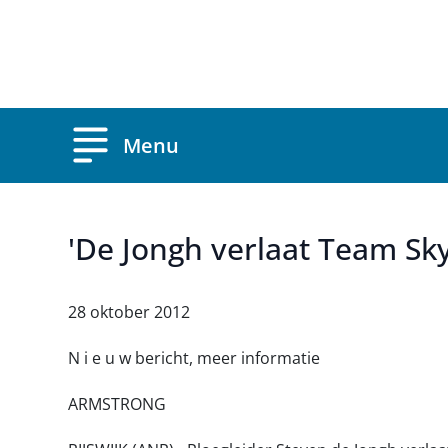
Overslaan en naar de inhoud gaan
Menu
'De Jongh verlaat Team Sky'
28 oktober 2012
N i e u w bericht, meer informatie
ARMSTRONG