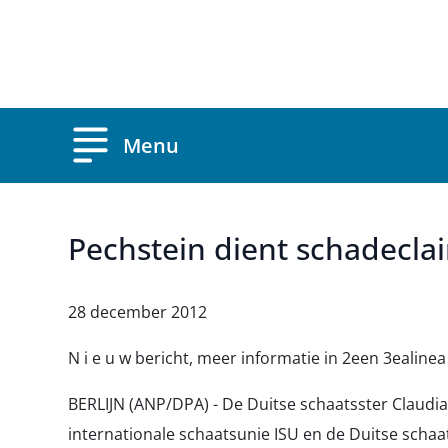
Overslaan en naar de inhoud gaan
Menu
Pechstein dient schadeclaim
28 december 2012
N i e u w bericht, meer informatie in 2een 3ealinea
BERLIJN (ANP/DPA) - De Duitse schaatsster Claudia
internationale schaatsunie ISU en de Duitse schaa