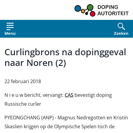
Overslaan en naar de inhoud gaan
Menu
Zoeken
Curlingbrons na dopinggeval
naar Noren (2)
22 februari 2018
N i e u w bericht, vervangt:
CAS
bevestigt doping
Russische curler
PYEONGCHANG (ANP) - Magnus Nedregotten en Kristin
Skaslien krijgen op de Olympische Spelen toch de