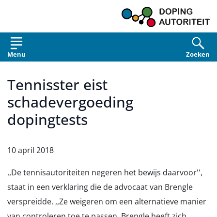
Overslaan en naar de inhoud gaan
Menu
Zoeken
Tennisster eist
schadevergoeding
dopingtests
10 april 2018
,,De tennisautoriteiten negeren het bewijs daarvoor'',
staat in een verklaring die de advocaat van Brengle
verspreidde. ,,Ze weigeren om een alternatieve manier
van controleren toe te passen. Brengle heeft zich