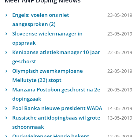
Meer ANP Doping Nieuws
Engels: voelen ons niet
23-05-2019
aangesproken (2)
Sloveense wielermanager in
23-05-2019
opspraak
Keniaanse atletiekmanager 10 jaar
22-05-2019
geschorst
Olympisch zwemkampioene
22-05-2019
Meilutyte (22) stopt
Manzana Postobon geschorst na 2e
20-05-2019
dopingzaak
Pool Banka nieuwe president WADA
14-05-2019
Russische antidopingbaas wil grote
13-05-2019
schoonmaak
Oud-wielrenner Hondo bekent
12-05-2019