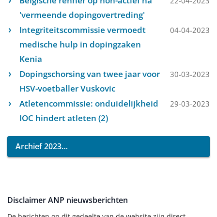
Belgische renner op non-actief na
22-04-2023
'vermeende dopingovertreding'
Integriteitscommissie vermoedt
04-04-2023
medische hulp in dopingzaken
Kenia
Dopingschorsing van twee jaar voor
30-03-2023
HSV-voetballer Vuskovic
Atletencommissie: onduidelijkheid
29-03-2023
IOC hindert atleten (2)
Archief 2023
Disclaimer ANP nieuwsberichten
De berichten op dit gedeelte van de website zijn direct