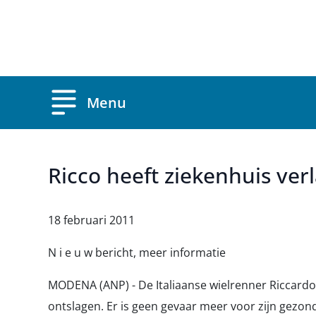
Overslaan en naar de inhoud gaan
Menu
Ricco heeft ziekenhuis verl
18 februari 2011
N i e u w bericht, meer informatie
MODENA (ANP) - De Italiaanse wielrenner Riccardo R
ontslagen. Er is geen gevaar meer voor zijn gezond