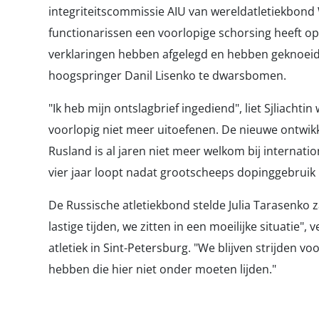
integriteitscommissie AIU van wereldatletiekbond W
functionarissen een voorlopige schorsing heeft op
verklaringen hebben afgelegd en hebben geknoe
hoogspringer Danil Lisenko te dwarsbomen.
"Ik heb mijn ontslagbrief ingediend", liet Sjliachti
voorlopig niet meer uitoefenen. De nieuwe ontwikk
Rusland is al jaren niet meer welkom bij internati
vier jaar loopt nadat grootscheeps dopinggebruik 
De Russische atletiekbond stelde Julia Tarasenko za
lastige tijden, we zitten in een moeilijke situatie"
atletiek in Sint-Petersburg. "We blijven strijden 
hebben die hier niet onder moeten lijden."