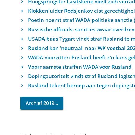
Hoogspringster Lasitskene voelt zich verra
Klokkenluider Rodsjenkov eist gerechtighe
Poetin noemt straf WADA politieke sanctie (
Russische officials: sancties zwaar overdre
USADA-baas Tygart vindt straf Rusland te mi
Rusland kan 'neutraal' naar WK voetbal 202
WADA-voorzitter: Rusland heeft z'n kans g
Voornaamste straffen WADA voor Rusland
Dopingautoriteit vindt straf Rusland logisc
Rusland tekent beroep aan tegen dopingst
Archief 2019