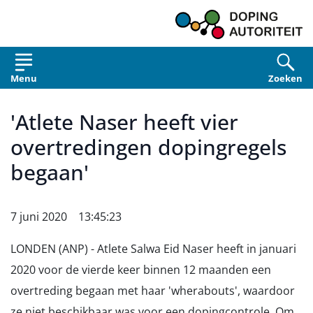
Overslaan en naar de inhoud gaan
Menu
Zoeken
'Atlete Naser heeft vier
overtredingen dopingregels
begaan'
7 juni 2020 13:45:23
LONDEN (ANP) - Atlete Salwa Eid Naser heeft in januari
2020 voor de vierde keer binnen 12 maanden een
overtreding begaan met haar 'wherabouts', waardoor
ze niet beschikbaar was voor een dopingcontrole. Om