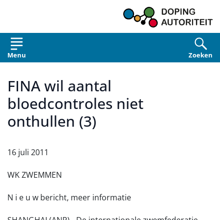
Overslaan en naar de inhoud gaan
Menu
Zoeken
FINA wil aantal
bloedcontroles niet
onthullen (3)
16 juli 2011
WK ZWEMMEN
N i e u w bericht, meer informatie