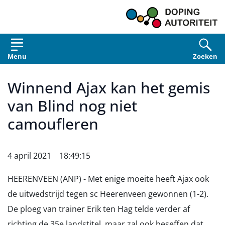
Overslaan en naar de inhoud gaan
Menu
Zoeken
Winnend Ajax kan het gemis
van Blind nog niet
camoufleren
4 april 2021 18:49:15
HEERENVEEN (ANP) - Met enige moeite heeft Ajax ook
de uitwedstrijd tegen sc Heerenveen gewonnen (1-2).
De ploeg van trainer Erik ten Hag telde verder af
richting de 35e landstitel, maar zal ook beseffen dat