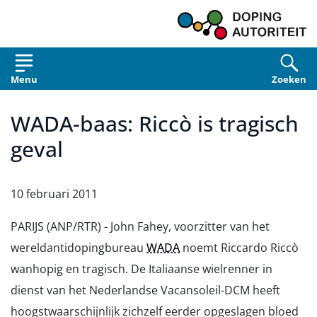
Overslaan en naar de inhoud gaan
Menu
Zoeken
WADA-baas: Riccò is tragisch
geval
10 februari 2011
PARIJS (ANP/RTR) - John Fahey, voorzitter van het
wereldantidopingbureau
WADA
noemt Riccardo Riccò
wanhopig en tragisch. De Italiaanse wielrenner in
dienst van het Nederlandse Vacansoleil-DCM heeft
hoogstwaarschijnlijk zichzelf eerder opgeslagen bloed