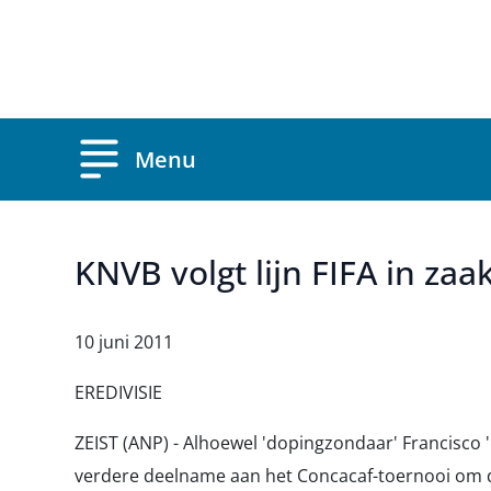
Overslaan en naar de inhoud gaan
Menu
KNVB volgt lijn FIFA in zaa
10 juni 2011
EREDIVISIE
ZEIST (ANP) - Alhoewel 'dopingzondaar' Francisco '
verdere deelname aan het Concacaf-toernooi om de